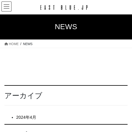
コ
ナ
ン
ビ
テ
ゲ
ン
ー
NEWS
ツ
シ
へ
ョ
ス
ン
HOME
NEWS
キ
に
ッ
移
プ
動
アーカイブ
2024年4月